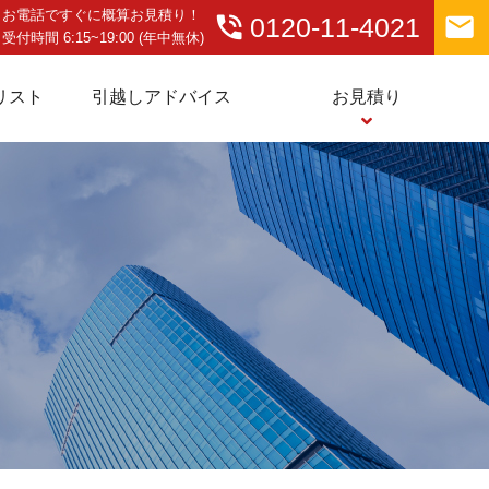
お電話ですぐに概算お見積り！
phone_in_talk
email
0120-11-4021
受付時間 6:15~19:00 (年中無休)
リスト
引越しアドバイス
お見積り